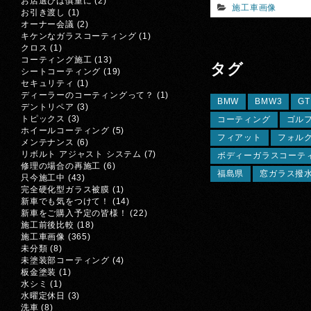
お店選びは慎重に
(2)
施工車画像
お引き渡し
(1)
オーナー会議
(2)
キケンなガラスコーティング
(1)
クロス
(1)
コーティング施工
(13)
タグ
シートコーティング
(19)
セキュリティ
(1)
ディーラーのコーティングって？
(1)
BMW
BMW3
GT
デントリペア
(3)
トピックス
(3)
コーティング
ゴル
ホイールコーティング
(5)
フィアット
フォル
メンテナンス
(6)
リボルト アジャスト システム
(7)
ボディーガラスコーテ
修理の場合の再施工
(6)
福島県
窓ガラス撥
只今施工中
(43)
完全硬化型ガラス被膜
(1)
新車でも気をつけて！
(14)
新車をご購入予定の皆様！
(22)
施工前後比較
(18)
施工車画像
(365)
未分類
(8)
未塗装部コーティング
(4)
板金塗装
(1)
水シミ
(1)
水曜定休日
(3)
洗車
(8)