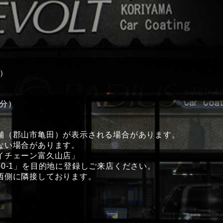
分）
0分）
舗（郡山市亀田）が表示される場合があります。
ない場合があります。
イチェーン富久山店」
0-1」を目的地に登録しご来店ください。
西側に隣接しております。