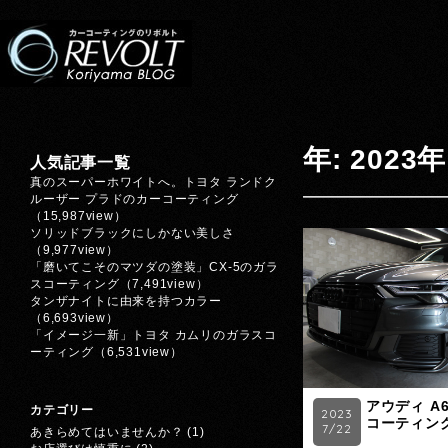
年: 2023年
人気記事一覧
真のスーパーホワイトへ。トヨタ ランドク
ルーザー プラドのカーコーティング
（15,987view）
ソリッドブラックにしかない美しさ
（9,977view）
「磨いてこそのマツダの塗装」CX-5のガラ
スコーティング
（7,491view）
タンザナイトに由来を持つカラー
（6,693view）
「イメージ一新」トヨタ カムリのガラスコ
ーティング
（6,531view）
アウディ A
カテゴリー
2023
コーティン
7/22
あきらめてはいませんか？
(1)