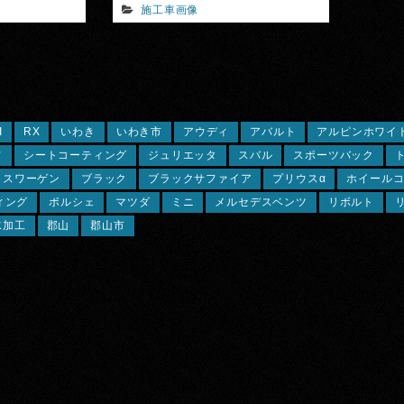
施工車画像
I
RX
いわき
いわき市
アウディ
アバルト
アルピンホワイ
フ
シートコーティング
ジュリエッタ
スバル
スポーツバック
クスワーゲン
ブラック
ブラックサファイア
プリウスα
ホイール
ィング
ポルシェ
マツダ
ミニ
メルセデスベンツ
リボルト
水加工
郡山
郡山市