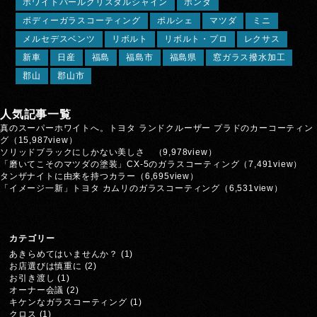
ホワイトパールクリスタルシャイン
ホンダ
ボディーガラスコーティング
ポルシェ
マツダ
ミニ
メルセデスベンツ
リボルト
リボルト・プロ
レクサス
新車
日産
福島
福島市
福島県
窓ガラス撥水加工
郡山
郡山市
人気記事一覧
真のスーパーホワイトへ。トヨタ ランドクルーザー プラドのカーコーティン
グ
（15,987view）
ソリッドブラックにしかない美しさ
（9,978view）
「磨いてこそのマツダの塗装」CX-5のガラスコーティング
（7,491view）
タンザナイトに由来を持つカラー
（6,695view）
「イメージ一新」トヨタ カムリのガラスコーティング
（6,531view）
カテゴリー
あきらめてはいませんか？
(1)
お店選びは慎重に
(2)
お引き渡し
(1)
オーナー会議
(2)
キケンなガラスコーティング
(1)
クロス
(1)