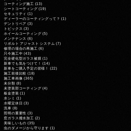
コーティング施工
(13)
シートコーティング
(19)
セキュリティ
(1)
ディーラーのコーティングって？
(1)
デントリペア
(3)
トピックス
(3)
ホイールコーティング
(5)
メンテナンス
(6)
リボルト アジャスト システム
(7)
修理の場合の再施工
(6)
只今施工中
(43)
完全硬化型ガラス被膜
(1)
新車でも気をつけて！
(14)
新車をご購入予定の皆様！
(22)
施工前後比較
(18)
施工車画像
(365)
未分類
(8)
未塗装部コーティング
(4)
板金塗装
(1)
水シミ
(1)
水曜定休日
(3)
洗車
(8)
照明の重要性
(3)
窓ガラス撥水加工
(2)
美味しいもの
(35)
虫のダメージから守ります
(1)