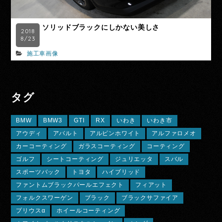
ソリッドブラックにしかない美しさ
2018
8/23
施工車画像
タグ
BMW
BMW3
GTI
RX
いわき
いわき市
アウディ
アバルト
アルピンホワイト
アルファロメオ
カーコーティング
ガラスコーティング
コーティング
ゴルフ
シートコーティング
ジュリエッタ
スバル
スポーツバック
トヨタ
ハイブリッド
ファントムブラックパールエフェクト
フィアット
フォルクスワーゲン
ブラック
ブラックサファイア
プリウスα
ホイールコーティング