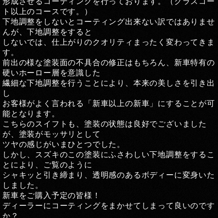
形成させるコーティングを行っております。（グラスコー
ト以上のコースです。）
下地調整をしないとコーティング出来ない訳ではありませ
んが、下地調整をすると
しないでは、仕上がりのクオリティまったく変わってきま
す。
前出の様な塗装面の不具合の修正はもちろん、新車特有の
硬いホーロー層を意識した
繊細な下地調整を行うことにより、本来の美しさを引き出
し
お客様がよく言われる「新車以上の新車」にすることが可
能となります。
こちらのスイフトも、塗装の状態は良好でございました
が、塗装がモッサリとして
ツヤの感じがいまひとつでした。
しかし、スズキのこの塗装にふさわしい下地調整をするこ
とにより、ご覧のように
シャキッと引き締まり、透明感のあるボディーに変身いた
しました。
新車をご購入予定の皆様！
ディーラーにコーティングをまかせてしまって良いのです
か？