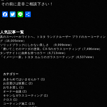
その前に是非ご相談下さい！
Facebook
Twitter
Line
共
有
人気記事一覧
真のスーパーホワイトへ。トヨタ ランドクルーザー プラドのカーコーティン
グ
（16,005view）
ソリッドブラックにしかない美しさ
（9,999view）
「磨いてこそのマツダの塗装」CX-5のガラスコーティング
（7,496view）
タンザナイトに由来を持つカラー
（6,713view）
「イメージ一新」トヨタ カムリのガラスコーティング
（6,537view）
カテゴリー
あきらめてはいませんか？
(1)
お店選びは慎重に
(2)
お引き渡し
(1)
オーナー会議
(2)
キケンなガラスコーティング
(1)
クロス
(1)
コーティング施工
(13)