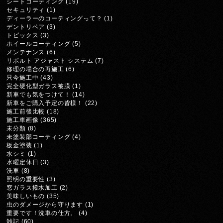
シートコーティング
(19)
セキュリティ
(1)
ディーラーのコーティングって？
(1)
デントリペア
(3)
トピックス
(3)
ホイールコーティング
(5)
メンテナンス
(6)
リボルト アジャスト システム
(7)
修理の場合の再施工
(6)
只今施工中
(43)
完全硬化型ガラス被膜
(1)
新車でも気をつけて！
(14)
新車をご購入予定の皆様！
(22)
施工前後比較
(18)
施工車画像
(365)
未分類
(8)
未塗装部コーティング
(4)
板金塗装
(1)
水シミ
(1)
水曜定休日
(3)
洗車
(8)
照明の重要性
(3)
窓ガラス撥水加工
(2)
美味しいもの
(35)
虫のダメージから守ります
(1)
重要です！洗車の仕方。
(4)
雑記
(60)