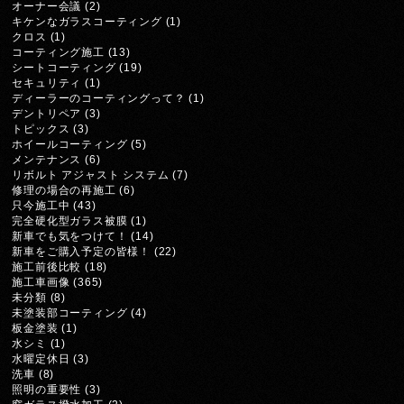
オーナー会議
(2)
キケンなガラスコーティング
(1)
クロス
(1)
コーティング施工
(13)
シートコーティング
(19)
セキュリティ
(1)
ディーラーのコーティングって？
(1)
デントリペア
(3)
トピックス
(3)
ホイールコーティング
(5)
メンテナンス
(6)
リボルト アジャスト システム
(7)
修理の場合の再施工
(6)
只今施工中
(43)
完全硬化型ガラス被膜
(1)
新車でも気をつけて！
(14)
新車をご購入予定の皆様！
(22)
施工前後比較
(18)
施工車画像
(365)
未分類
(8)
未塗装部コーティング
(4)
板金塗装
(1)
水シミ
(1)
水曜定休日
(3)
洗車
(8)
照明の重要性
(3)