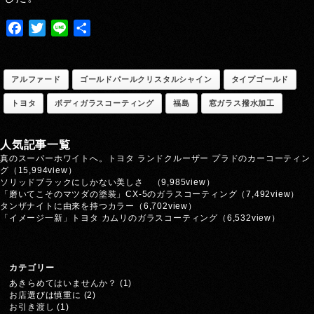
Facebook
Twitter
Line
共
有
アルファード
ゴールドパールクリスタルシャイン
タイプゴールド
トヨタ
ボディガラスコーティング
福島
窓ガラス撥水加工
人気記事一覧
真のスーパーホワイトへ。トヨタ ランドクルーザー プラドのカーコーティン
グ
（15,994view）
ソリッドブラックにしかない美しさ
（9,985view）
「磨いてこそのマツダの塗装」CX-5のガラスコーティング
（7,492view）
タンザナイトに由来を持つカラー
（6,702view）
「イメージ一新」トヨタ カムリのガラスコーティング
（6,532view）
カテゴリー
あきらめてはいませんか？
(1)
お店選びは慎重に
(2)
お引き渡し
(1)