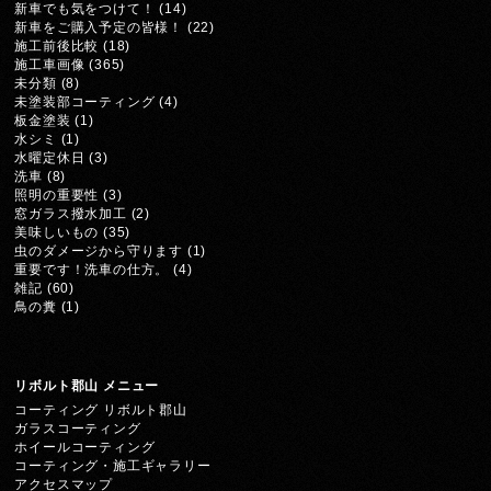
新車でも気をつけて！
(14)
新車をご購入予定の皆様！
(22)
施工前後比較
(18)
施工車画像
(365)
未分類
(8)
未塗装部コーティング
(4)
板金塗装
(1)
水シミ
(1)
水曜定休日
(3)
洗車
(8)
照明の重要性
(3)
窓ガラス撥水加工
(2)
美味しいもの
(35)
虫のダメージから守ります
(1)
重要です！洗車の仕方。
(4)
雑記
(60)
鳥の糞
(1)
リボルト郡山 メニュー
コーティング リボルト郡山
ガラスコーティング
ホイールコーティング
コーティング・施工ギャラリー
アクセスマップ