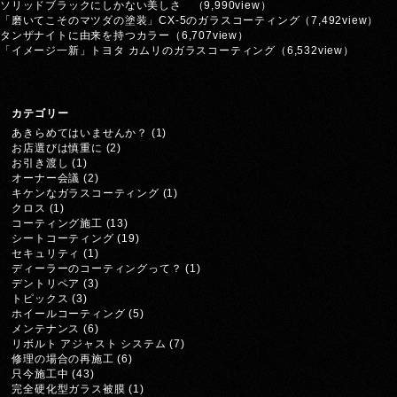
ソリッドブラックにしかない美しさ
（9,990view）
「磨いてこそのマツダの塗装」CX-5のガラスコーティング
（7,492view）
タンザナイトに由来を持つカラー
（6,707view）
「イメージ一新」トヨタ カムリのガラスコーティング
（6,532view）
カテゴリー
あきらめてはいませんか？
(1)
お店選びは慎重に
(2)
お引き渡し
(1)
オーナー会議
(2)
キケンなガラスコーティング
(1)
クロス
(1)
コーティング施工
(13)
シートコーティング
(19)
セキュリティ
(1)
ディーラーのコーティングって？
(1)
デントリペア
(3)
トピックス
(3)
ホイールコーティング
(5)
メンテナンス
(6)
リボルト アジャスト システム
(7)
修理の場合の再施工
(6)
只今施工中
(43)
完全硬化型ガラス被膜
(1)