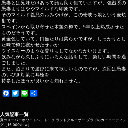
愚妻とは兄妹だけあって顔も良く似ていますが、強烈系の
愚妻よりはややマイルドな印象です。
そのマイルド義兄のおみやげが、この壱岐っ娘という麦焼
酎です。
スペインから取り寄せた木製の樽で、5年以上熟成させた
ものだそうです。
黄金色していて、口当たりは柔らかですが、しっかりとし
た味で樽に寝かせたせいか
ウイスキーのような香りもしてなかなかいけます。
飲みながら久しぶりにいろんな話をして、楽しい時間を過
ごしました。
また、泊まりで遊びに来て欲しいものですが、次回は愚妻
のいびき対策に耳栓を
持参したほうが良いかも知れません。
Facebook
Twitter
Line
共
有
人気記事一覧
真のスーパーホワイトへ。トヨタ ランドクルーザー プラドのカーコーティン
グ
（16,000view）