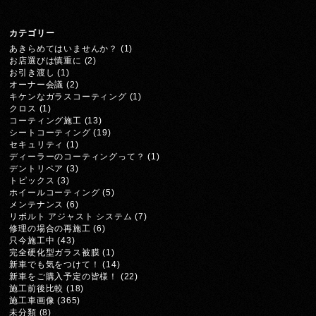
カテゴリー
あきらめてはいませんか？
(1)
お店選びは慎重に
(2)
お引き渡し
(1)
オーナー会議
(2)
キケンなガラスコーティング
(1)
クロス
(1)
コーティング施工
(13)
シートコーティング
(19)
セキュリティ
(1)
ディーラーのコーティングって？
(1)
デントリペア
(3)
トピックス
(3)
ホイールコーティング
(5)
メンテナンス
(6)
リボルト アジャスト システム
(7)
修理の場合の再施工
(6)
只今施工中
(43)
完全硬化型ガラス被膜
(1)
新車でも気をつけて！
(14)
新車をご購入予定の皆様！
(22)
施工前後比較
(18)
施工車画像
(365)
未分類
(8)