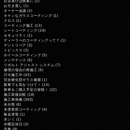
お店選びは慎重に
(2)
お引き渡し
(1)
オーナー会議
(2)
キケンなガラスコーティング
(1)
クロス
(1)
コーティング施工
(13)
シートコーティング
(19)
セキュリティ
(1)
ディーラーのコーティングって？
(1)
デントリペア
(3)
トピックス
(3)
ホイールコーティング
(5)
メンテナンス
(6)
リボルト アジャスト システム
(7)
修理の場合の再施工
(6)
只今施工中
(43)
完全硬化型ガラス被膜
(1)
新車でも気をつけて！
(14)
新車をご購入予定の皆様！
(22)
施工前後比較
(18)
施工車画像
(365)
未分類
(8)
未塗装部コーティング
(4)
板金塗装
(1)
水シミ
(1)
水曜定休日
(3)
洗車
(8)