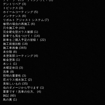
ディーラーのコーティングって？
(1)
デントリペア
(3)
トピックス
(3)
ホイールコーティング
(5)
メンテナンス
(6)
リボルト アジャスト システム
(7)
修理の場合の再施工
(6)
只今施工中
(43)
完全硬化型ガラス被膜
(1)
新車でも気をつけて！
(14)
新車をご購入予定の皆様！
(22)
施工前後比較
(18)
施工車画像
(365)
未分類
(8)
未塗装部コーティング
(4)
板金塗装
(1)
水シミ
(1)
水曜定休日
(3)
洗車
(8)
照明の重要性
(3)
窓ガラス撥水加工
(2)
美味しいもの
(35)
虫のダメージから守ります
(1)
重要です！洗車の仕方。
(4)
雑記
(60)
鳥の糞
(1)