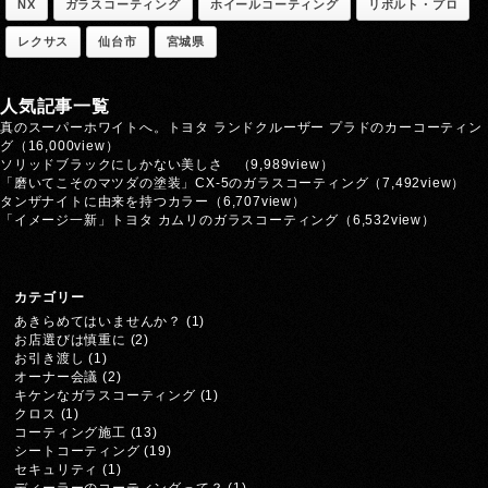
NX
ガラスコーティング
ホイールコーティング
リボルト・プロ
レクサス
仙台市
宮城県
人気記事一覧
真のスーパーホワイトへ。トヨタ ランドクルーザー プラドのカーコーティン
グ
（16,000view）
ソリッドブラックにしかない美しさ
（9,989view）
「磨いてこそのマツダの塗装」CX-5のガラスコーティング
（7,492view）
タンザナイトに由来を持つカラー
（6,707view）
「イメージ一新」トヨタ カムリのガラスコーティング
（6,532view）
カテゴリー
あきらめてはいませんか？
(1)
お店選びは慎重に
(2)
お引き渡し
(1)
オーナー会議
(2)
キケンなガラスコーティング
(1)
クロス
(1)
コーティング施工
(13)
シートコーティング
(19)
セキュリティ
(1)