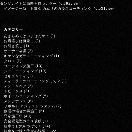
タンザナイトに由来を持つカラー
（6,692view）
「イメージ一新」トヨタ カムリのガラスコーティング
（6,531view）
カテゴリー
あきらめてはいませんか？
(1)
お店選びは慎重に
(2)
お引き渡し
(1)
オーナー会議
(2)
キケンなガラスコーティング
(1)
クロス
(1)
コーティング施工
(13)
シートコーティング
(19)
セキュリティ
(1)
ディーラーのコーティングって？
(1)
デントリペア
(3)
トピックス
(3)
ホイールコーティング
(5)
メンテナンス
(6)
リボルト アジャスト システム
(7)
修理の場合の再施工
(6)
只今施工中
(43)
完全硬化型ガラス被膜
(1)
新車でも気をつけて！
(14)
新車をご購入予定の皆様！
(22)